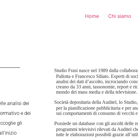
Home
Chi siamo
Studio Frasi nasce nel 1989 dalla collabora
Pallotta e Francesco Siliato. Esperti di soc
analisi dei dati d’ascolto, incrociando con
creano da 33 anni, tassonomie, report e ric
mondo dei mass media e della televisione.
S
ocietà depositaria della Auditel, lo Studio
le analisi dei
per la pianificazione pubblicitaria e per ana
formativo e dei
sui comportamenti di consumo di vecchi e
ccoglie gli
Possiede un database con gli ascolti delle re
programmi televisivi rilevati da Auditel c
ll’inizio
tutte le elaborazioni possibili grazie all
’uti