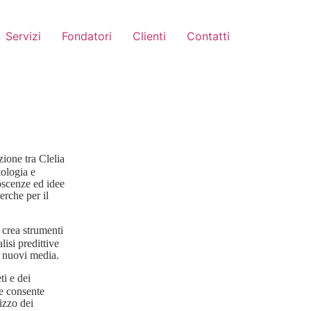
Servizi
Fondatori
Clienti
Contatti
zione tra Clelia
iologia e
oscenze ed idee
erche per il
, crea strumenti
lisi predittive
 nuovi media.
ti e dei
he consente
lizzo dei