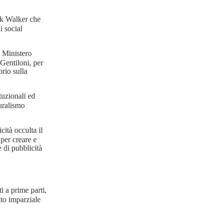
lk Walker che
i social
l Ministero
Gentiloni, per
orio sulla
ituzionali ed
luralismo
cità occulta il
 per creare e
 di pubblicità
ti a prime parti,
to imparziale